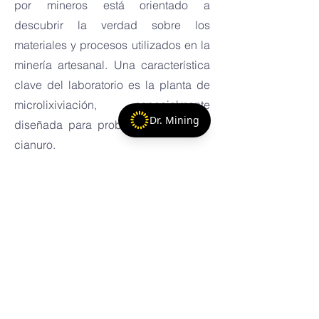
por mineros está orientado a
descubrir la verdad sobre los
materiales y procesos utilizados en la
minería artesanal. Una característica
clave del laboratorio es la planta de
microlixiviación, especialmente
Dr. Mining
diseñada para probar alternativas al
cianuro.
En uno de nuestros estudios
innovadores, analizamos las
afirmaciones del GDA (agente de
apósito de oro) comercializado como
una alternativa "verde" al cianuro.
Nuestros hallazgos revelaron que, si
bien el GDA contenía un 20% de
cianuro, producía oro de mayor