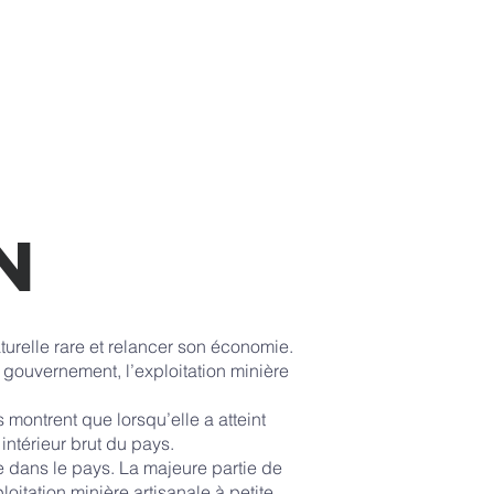
New Page
New Page
More
n
turelle rare et relancer son économie.
e gouvernement, l’exploitation minière
 montrent que lorsqu’elle a atteint
intérieur brut du pays.
le dans le pays. La majeure partie de
loitation minière artisanale à petite