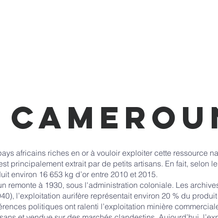
New Page
New Page
New Page
New Page
Camerou
ys africains riches en or à vouloir exploiter cette ressource na
t principalement extrait par de petits artisans. En fait, selon l
duit environ 16 653 kg d’or entre 2010 et 2015.
n remonte à 1930, sous l'administration coloniale. Les archives
, l’exploitation aurifère représentait environ 20 % du produit 
érences politiques ont ralenti l’exploitation minière commercia
artisans et vendue sur des marchés clandestins. Aujourd’hui, l’exp