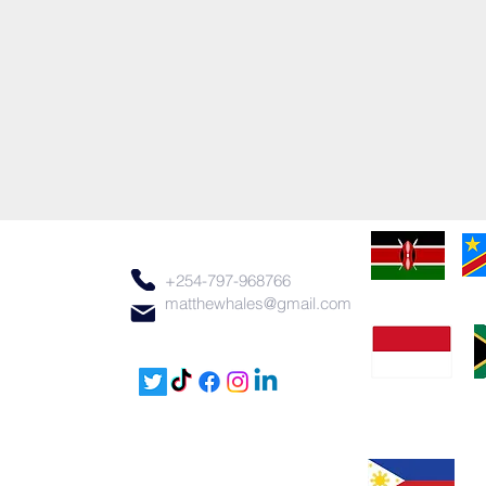
+254-797-968766
matthewhales@gmail.com