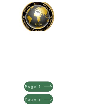
Prestati
ons de
service
Page 1
Page 2