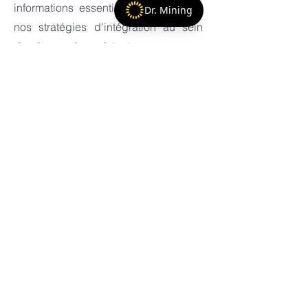
informations essentielles qui guident
Dr. Mining
nos stratégies d'intégration au sein
des économies existantes.
Cependant, notre approche en
matière de collecte de données va au-
delà de la simple collecte de chiffres.
Il s'agit de comprendre les réalités et
les circonstances uniques des
mineurs artisanaux et à petite échelle.
Notre approche de mineur à mineur
garantit des informations plus
précises et honnêtes qui profitent à la
communauté au sens large.
Nous nous engageons notamment à
préserver la confidentialité de nos
mineurs et à protéger les données