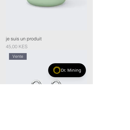
je suis un produit
Prix
45,00 KES
Vente
Dr. Mining