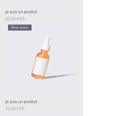
je suis un produit
Prix
20,00 KES
Best-seller
je suis un produit
Prix
10,00 KES