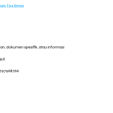
man Tes Emas
, dokumen spesifik, atau informasi
jut,
0797968766