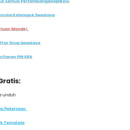
tuk semua Pertambangan
Aplikasi
emulai Kelompok Swadaya
ntuan Mandiri
aftar Grup Swadaya
daftaran PIN KRA
Gratis:
ke
unduh
si Pekerjaan
k Te
mplate