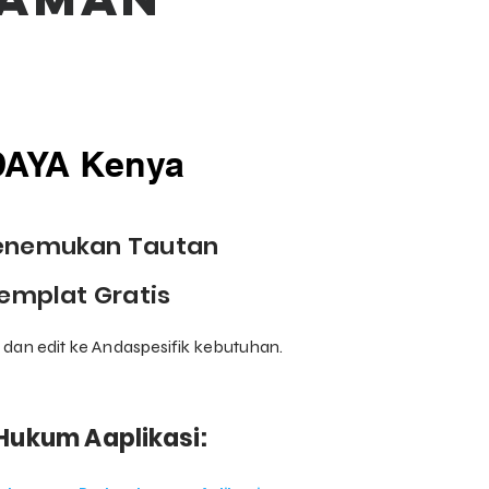
AYA Kenya
menemukan Tautan
emplat Gratis
 dan edit ke Anda
spesifik
kebutuhan.
 Hukum A
aplikasi: