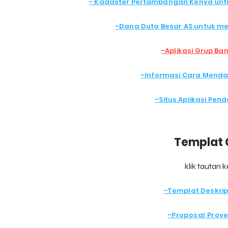
- Kadaster Pertambangan Kenya un
-
Dana Duta Besar AS untuk m
-Aplikasi Grup Ba
-Informasi Cara Mend
-Situs Aplikasi Pen
Templat 
klik tautan 
-
Templat Deskrip
-
Proposal Proye