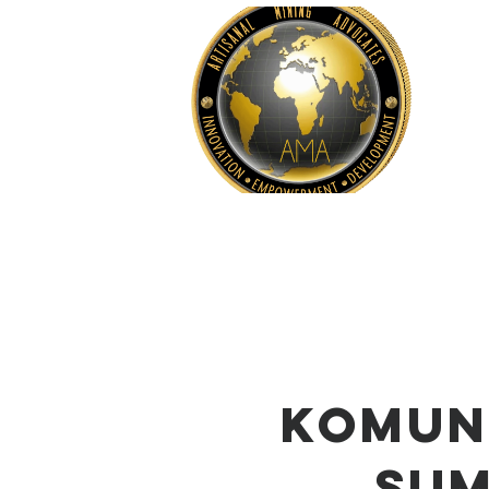
Home
Komun
Sum