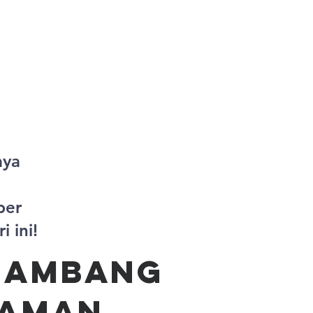
New Page
New Page
More
aya
ber
 ini!
nambang
laman