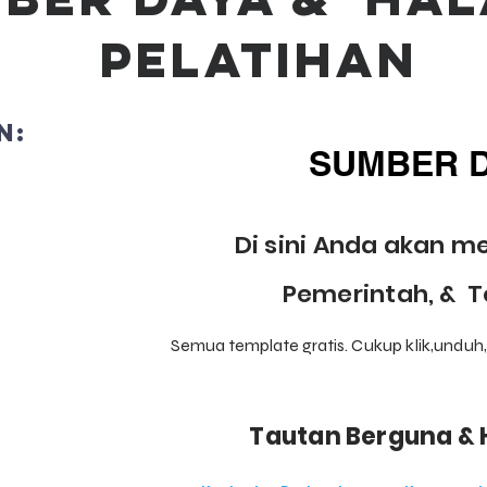
Pelatihan
n:
SUMBER D
Di sini Anda akan 
Pemerintah, & T
Semua template gratis. Cukup klik,
unduh,
Tautan Berguna &