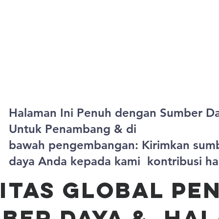
New Page
New Page
New Page
New Page
Halaman Ini Penuh dengan Sumber D
Untuk Penambang & di
bawah
pengembangan: Kirimkan sum
daya Anda kepada kami kontribusi hari
itas Global Pe
ber Daya & Ha