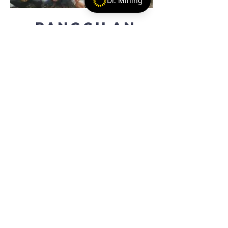
Dr. Mining
Panggilan
untuk
bertindak!