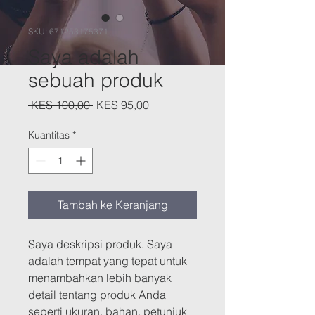
SKU: 671253175371
Saya adalah
sebuah produk
Harga
Harga
 KES 100,00 
KES 95,00
Reguler
Promosi
Kuantitas
*
Tambah ke Keranjang
Saya deskripsi produk. Saya 
adalah tempat yang tepat untuk 
menambahkan lebih banyak 
detail tentang produk Anda 
seperti ukuran, bahan, petunjuk 